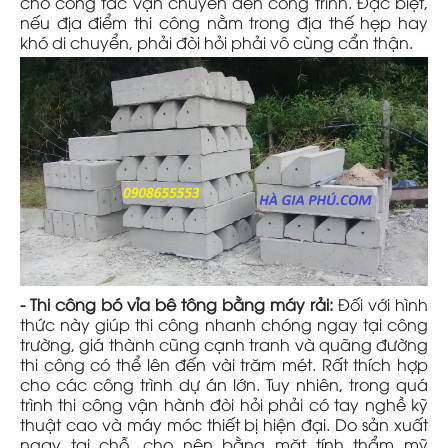
cho công tác vận chuyển đến công trình. Đặc biệt,
nếu địa điểm thi công nằm trong địa thế hẹp hay
khó di chuyển, phải đòi hỏi phải vô cùng cẩn thận.
- Thi công bó vỉa bê tông bằng máy rải:
Đối với hình
thức này giúp thi công nhanh chóng ngay tại công
trường, giá thành cũng cạnh tranh và quãng đường
thi công có thể lên đến vài trăm mét. Rất thích hợp
cho các công trình dự án lớn. Tuy nhiên, trong quá
trình thi công vận hành đòi hỏi phải có tay nghề kỹ
thuật cao và máy móc thiết bị hiện đại. Do sản xuất
ngay tại chỗ, cho nên bằng mặt tính thẩm mỹ