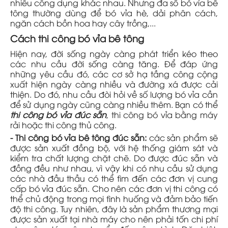
nhiều công dụng khác nhau. Nhưng đa số bó vỉa bê
tông thường dùng để bó vỉa hè, dải phân cách,
ngăn cách bồn hoa hay cây trồng,...
Cách thi công bó vỉa bê tông
Hiện nay, đời sống ngày càng phát triển kéo theo
các nhu cầu đời sống càng tăng. Để đáp ứng
những yêu cầu đó, các cơ sở hạ tầng công cộng
xuất hiện ngày càng nhiều và đường xá được cải
thiện. Do đó, nhu cầu đòi hỏi về số lượng bó vỉa cần
để sử dụng ngày cũng càng nhiều thêm. Bạn có thể
thi công bó vỉa đúc sẵn
, thi công bó vỉa bằng máy
rải hoặc thi công thủ công.
- Thi công bó vỉa bê tông đúc sẵn:
các sản phẩm sẽ
được sản xuất đồng bộ, với hệ thống giám sát và
kiểm tra chất lượng chặt chẽ. Do được đúc sẵn và
đồng đều như nhau, vì vậy khi có nhu cầu sử dụng
các nhà đầu thầu có thể tìm đến các đơn vị cung
cấp bó vỉa đúc sẵn. Cho nên các đơn vị thi công có
thể chủ động trong mọi tình huống và đảm bảo tiến
độ thi công. Tuy nhiên, đây là sản phẩm thương mại
được sản xuất tại nhà máy cho nên phải tốn chi phí