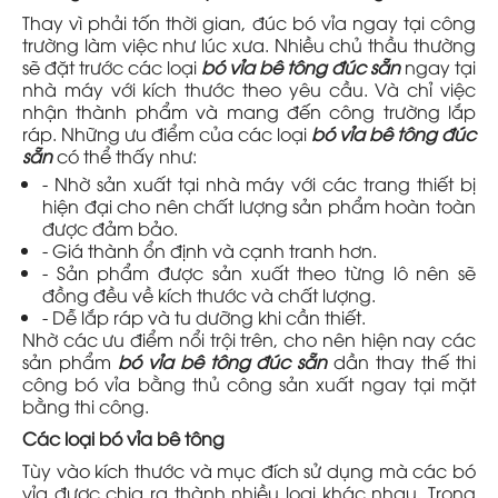
Thay vì phải tốn thời gian, đúc bó vỉa ngay tại công
trường làm việc như lúc xưa. Nhiều chủ thầu thường
sẽ đặt trước các loại
bó vỉa bê tông đúc sẵn
ngay tại
nhà máy với kích thước theo yêu cầu. Và chỉ việc
nhận thành phẩm và mang đến công trường lắp
ráp. Những ưu điểm của các loại
bó vỉa bê tông đúc
sẵn
có thể thấy như:
- Nhờ sản xuất tại nhà máy với các trang thiết bị
hiện đại cho nên chất lượng sản phẩm hoàn toàn
được đảm bảo.
- Giá thành ổn định và cạnh tranh hơn.
- Sản phẩm được sản xuất theo từng lô nên sẽ
đồng đều về kích thước và chất lượng.
- Dễ lắp ráp và tu dưỡng khi cần thiết.
Nhờ các ưu điểm nổi trội trên, cho nên hiện nay các
sản phẩm
bó vỉa bê tông đúc sẵn
dần thay thế thi
công bó vỉa bằng thủ công sản xuất ngay tại mặt
bằng thi công.
Các loại bó vỉa bê tông
Tùy vào kích thước và mục đích sử dụng mà các bó
vỉa được chia ra thành nhiều loại khác nhau. Trong