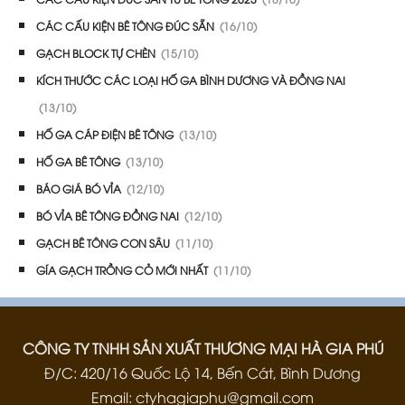
CÁC CẤU KIỆN BÊ TÔNG ĐÚC SẴN
(16/10)
GẠCH BLOCK TỰ CHÈN
(15/10)
KÍCH THƯỚC CÁC LOẠI HỐ GA BÌNH DƯƠNG VÀ ĐỒNG NAI
(13/10)
HỐ GA CÁP ĐIỆN BÊ TÔNG
(13/10)
HỐ GA BÊ TÔNG
(13/10)
BÁO GIÁ BÓ VỈA
(12/10)
BÓ VỈA BÊ TÔNG ĐỒNG NAI
(12/10)
GẠCH BÊ TÔNG CON SÂU
(11/10)
GÍA GẠCH TRỒNG CỎ MỚI NHẤT
(11/10)
CÔNG TY TNHH SẢN XUẤT THƯƠNG MẠI HÀ GIA PHÚ
Đ/C: 420/16 Quốc Lộ 14, Bến Cát, Bình Dương
Email: ctyhagiaphu@gmail.com