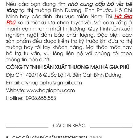
Nếu các bạn đang tìm
nhà cung cấp bó vỉa bê
tông
tại thị trường Bình Dương, Bình Phước, Hồ Chí
Minh hay các tỉnh khu vực miền Nam. Thì
Hà Gia
Phú
sẽ là một sự lựa chọn tuyệt vời. Với cam kết giá
thành cạnh tranh nhất thị trường. Quy trình sản xuất
nghiêm ngặt đảm bảo chất lượng. Đặc biệt, các
sản phẩm đều được kiểm tra kỹ trước khi đưa ra thị
trường hay tới tay khách hàng. Mọi thắc mắc hay
hỗ trợ tư vấn, vui lòng liên hệ với chúng tôi theo
thông tin bên dưới.
CÔNG TY TNHH SẢN XUẤT THƯƠNG MẠI HÀ GIA PHÚ
Địa Chỉ: 420/16 Quốc Lộ 14, Bến Cát, Bình Dương
Email: ctyhagiaphu@gmail.com
Website: www.hagiaphu.com
Hotline: 0908.655.553
CÁC TIN KHÁC
CÁC CẤU KIỆN ĐÚC SẴN TỪ BÊ TÔNG 2023
(18/10)