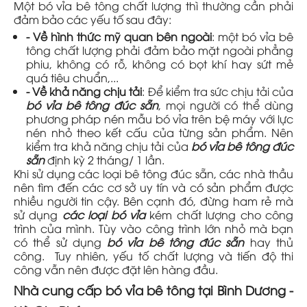
Một bó vỉa bê tông chất lượng thì thường cần phải
đảm bảo các yếu tố sau đây:
- Về hình thức mỹ quan bên ngoài
: một bó vỉa bê
tông chất lượng phải đảm bảo mặt ngoài phẳng
phiu, không có rỗ, không có bọt khí hay sứt mẻ
quá tiêu chuẩn,...
- Về khả năng chịu tải
: Để kiểm tra sức chịu tải của
bó vỉa bê tông đúc sẵn
, mọi người có thể dùng
phương pháp nén mẫu bó vỉa trên bệ máy với lực
nén nhỏ theo kết cấu của từng sản phẩm. Nên
kiểm tra khả năng chịu tải của
bó vỉa bê tông đúc
sẵn
định kỳ 2 tháng/ 1 lần.
Khi sử dụng các loại bê tông đúc sẵn, các nhà thầu
nên tìm đến các cơ sở uy tín và có sản phẩm được
nhiều người tin cậy. Bên cạnh đó, đừng ham rẻ mà
sử dụng
các loại bó vỉa
kém chất lượng cho công
trình của mình. Tùy vào công trình lớn nhỏ mà bạn
có thể sử dụng
bó vỉa bê tông đúc sẵn
hay thủ
công. Tuy nhiên, yếu tố chất lượng và tiến độ thi
công vẫn nên được đặt lên hàng đầu.
Nhà cung cấp bó vỉa bê tông tại Bình Dương -