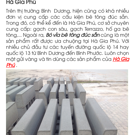
Hà Gia Phú
Trên thị trường Bình Dương, hiện cũng có khá nhiều
đơn vị cung cấp các cấu kiện bê tông đúc sẵn.
Trong đó, có thể kể đến là Hà Gia Phú, cơ sở chuyên
cung cấp: gạch con sâu, gạch Terrazzo, hố ga bê
tông,... Ngoài ra,
Bó vỉa bê tông đúc sẵn
cũng là một
sản phẩm rất được ưa chuộng tại Hà Gia Phú. Với
nhiều chủ đầu tư các tuyến đường quốc lộ 14 hay
quốc lộ 13 từ Bình Dương đến Bình Phước. Luôn chọn
mặt gửi vàng và tin dùng các sản phẩm của
Hà Gia
Phú
.