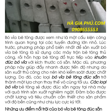
Bó vỉa bê tông được xem như là một cấu kiện công
trình quan trọng tại các tuyến đường lớn nhỏ. Lúc
trước, phương pháp phổ biến nhất để sản xuất bó
vỉa bê tông là sử dụng các máy trộn bê tông thủ
công, rồi hỗn hợp bê tông đổ trực tiếp vào
khuôn
đúc bó vỉa
với kích thước có sẵn. Mặc dù, phương
pháp này giúp đẩy nhanh được tiến độ nhưng do
sản xuất thủ công cho nên khó kiểm soát được chất
lượng. Do đó, các loại
bó vỉa bê tông đúc sẵn
trở
thành một lựa chọn thay thế vô cùng tối ưu.
Các loại
bó vỉa
bê tông sẽ được đúc sẵn ngay tại nhà máy
với quá trình sản xuất nghiêm ngặt. Đảm bảo được
chất lượng và tiêu chuẩn cần thiết cho sản phẩm
với độ bền cũng như chịu lực cực kỳ tốt.
Những ưu điểm nổi trội của bó vỉa bê tông đúc sẵn