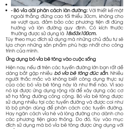
- Bó vỉa dải phân cách làn đường:
Với thiết kế mặt
ngoài thẳng đứng cao tối thiểu 30cm, không cho
xe vượt qua, đảm bảo các phương tiện đi đúng
hướng và làn đường quy định. Có kích thước
thường được sử dụng là
18x53x100cm.
Tùy theo mục đích sử dụng mà những chủ đầu tư sẽ
lựa chọn những sản phẩm phù hợp nhất cho công
trình của mình.
Ứng dụng bó vỉa bê tông vào cuộc sống
Hiện nay, nếu đi trên các tuyến đường lớn bạn rất dễ
dàng bắt gặp nhiều
bó vỉa bê tông đúc sẵn
. Nhiều
người thắc mắc và không biết công dụng thực sự
của các bó vỉa bê tông này là như thế nào. Vì sao
nó lại được ứng dụng rộng rãi để xây dựng các cơ
sở hạ tầng đường công cộng. Bó vỉa bê tông được
sử dụng nhiều tại các tuyến đường và được coi như
là bộ phận dùng để phân cách các tuyến đường.
Hay ngăn cách vỉa hè và lòng đường cho dành cho
các phương tiện giao thông. Do đó, tùy vào mục
đích sử dụng mà bó vỉa bê tông được ứng dụng với