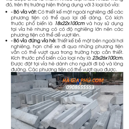
đó, trên thị trường hiện thông dụng với 3 loại bó vỉa:
- Bó vỉa vát:
Có thiết kế mặt ngoài nghiêng để các
phương tiện có thể qua lại dễ dàng. Có kích
thước phổ biến là
18x22x100cm
và hay sử dụng
tại vỉa hè nhưng có có độ nghiêng lớn nên các
phương tiện có thể dễ vượt lên.
- Bó vỉa đứng vỉa hè:
Thiết kế bề mặt bên ngoài hơi
nghiêng, hạn chế xe đi qua những phương tiện
vẫn có thể vượt qua trong trường hợp cần thiết.
Kích thước phổ biến của loại này là
23x26x100cm
.
Được đặt tại vỉa hè dành cho người đi bộ và lòng
đường. Các phương tiện có thể vượt qua được.