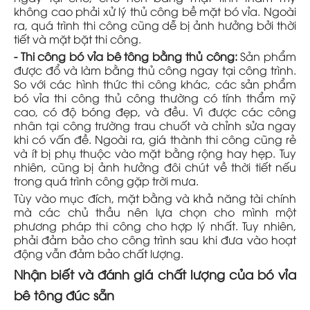
không cao phải xử lý thủ công bề mặt bó vỉa. Ngoài
ra, quá trình thi công cũng dễ bị ảnh hưởng bởi thời
tiết và mặt bặt thi công.
- Thi công bó vỉa bê tông bằng thủ công:
Sản phẩm
được đổ và làm bằng thủ công ngay tại công trình.
So với các hình thức thi công khác, các sản phẩm
bó vỉa thi công thủ công thường có tính thẩm mỹ
cao, có độ bóng đẹp, và đều. Vì được các công
nhân tại công trường trau chuốt và chỉnh sửa ngay
khi có vấn đề. Ngoài ra, giá thành thi công cũng rẻ
và ít bị phụ thuộc vào mặt bằng rộng hay hẹp. Tuy
nhiên, cũng bị ảnh hưởng đôi chút về thời tiết nếu
trong quá trình công gặp trời mưa.
Tùy vào mục đích, mặt bằng và khả năng tài chính
mà các chủ thầu nên lựa chọn cho mình một
phương pháp thi công cho hợp lý nhất. Tuy nhiên,
phải đảm bảo cho công trình sau khi đưa vào hoạt
động vẫn đảm bảo chất lượng.
Nhận biết và đánh giá chất lượng của bó vỉa
bê tông đúc sẵn