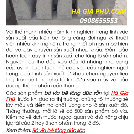
Với thế mạnh nhiều năm kinh nghiệm trong lĩnh vực
sản xuất cấu kiện bê tông cùng đội ngũ kỹ thuật
viên nhiều kinh nghiệm. Trang thiết bị máy móc hiện
đại và dây chuyền sản xuất nhập khẩu. Đảm bảo
hoàn toàn quy trình sản xuất cho từng lô sản phẩm.
Nguyên liệu thô đầu vào đều từ những nhà cung
cấp uy tín. Luôn tuân thủ các yêu cầu nghiêm ngặt
trong quá trình sản xuất từ khâu chọn nguyên liệu
thô, trộn bê tông cho tới khi đưa vào máy và bảo
dưỡng thành phẩm cẩn thận.
Các sản phẩm
bó vỉa bê tông đúc sẵn
tại
Hà Gia
Phú
trước khi đưa ra thị trường, chúng tôi thường sẽ
lấy mẫu và kiểm tra chất lượng cho lô sản xuất đó.
Thông thường, mỗi lô sẽ có 500 sản phẩm bó vỉa.
Kiểm tra về kích thước, ngoại quan và khả năng chịu
lực tải của 2 hay 3 sản phẩm trong lô đó.
Xem thêm:
Bó vỉa bê tông đúc sẵn