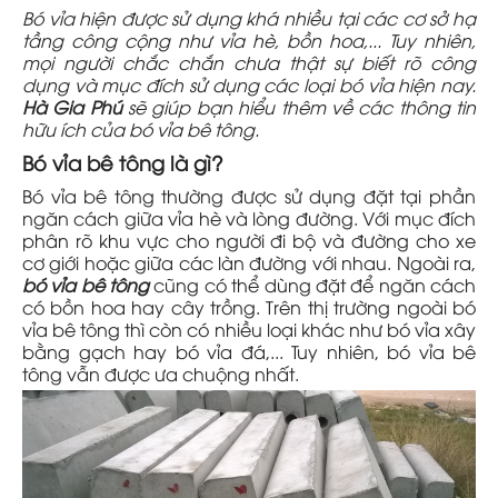
Bó vỉa hiện được sử dụng khá nhiều tại các cơ sở hạ
tầng công cộng như vỉa hè, bồn hoa,... Tuy nhiên,
mọi người chắc chắn chưa thật sự biết rõ công
dụng và mục đích sử dụng các loại bó vỉa hiện nay.
Hà Gia Phú
sẽ giúp bạn hiểu thêm về các thông tin
hữu ích của bó vỉa bê tông.
Bó vỉa bê tông là gì?
Bó vỉa bê tông thường được sử dụng đặt tại phần
ngăn cách giữa vỉa hè và lòng đường. Với mục đích
phân rõ khu vực cho người đi bộ và đường cho xe
cơ giới hoặc giữa các làn đường với nhau. Ngoài ra,
bó vỉa bê tông
cũng có thể dùng đặt để ngăn cách
có bồn hoa hay cây trồng. Trên thị trường ngoài bó
vỉa bê tông thì còn có nhiều loại khác như bó vỉa xây
bằng gạch hay bó vỉa đá,... Tuy nhiên, bó vỉa bê
tông vẫn được ưa chuộng nhất.