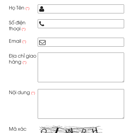
Họ Tên
(*)
Số điện
thoại
(*)
Email
(*)
Địa chỉ giao
hàng
(*)
Nội dung
(*)
Mã xác