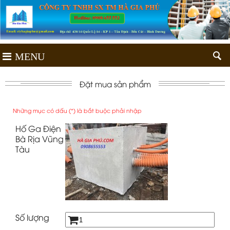
MENU
Đặt mua sản phẩm
Những mục có dấu (*) là bắt buộc phải nhập
Hố Ga Điện
Bà Rịa Vũng
Tàu
Số lượng