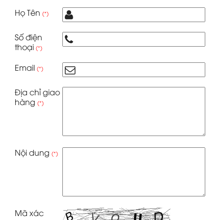
Họ Tên
(*)
Số điện
thoại
(*)
Email
(*)
Địa chỉ giao
hàng
(*)
Nội dung
(*)
Mã xác