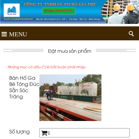
MENU
Đặt mua sản phẩm
Những mục có dấu (*) là bắt buộc phải nhập
Bán Hố Ga
Bê Tông Đúc
Sẵn Sóc
Trăng
Số lượng